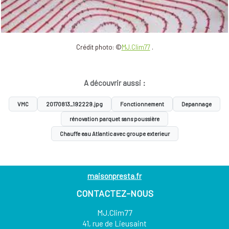
Crédit photo: ©
MJ.Clim77
.
A découvrir aussi :
VMC
20170813_192229.jpg
Fonctionnement
Depannage
rénovation parquet sans poussière
Chauffe eau Atlantic avec groupe exterieur
maisonpresta.fr
CONTACTEZ-NOUS
MJ.Clim77
41, rue de Lieusaint