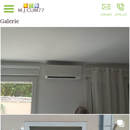
Climatisation Chauffage Installation Entretien
Dépannage Combs-La-Ville Melun Evry Créteil
Galerie