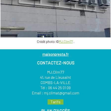
Crédit photo: ©
MJ.Clim77
.
maisonpresta.fr
CONTACTEZ-NOUS
MJ.Clim77
41, rue de Lieusaint
COMBS-LA-VILLE
Tél :
06 44 25 01 09
Email :
mj.climat@gmail.com
Tarifs
PLAN D'ACCÈS